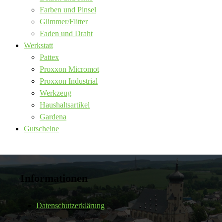
Farben und Pinsel
Glimmer/Flitter
Faden und Draht
Werkstatt
Pattex
Proxxon Micromot
Proxxon Industrial
Werkzeug
Haushaltsartikel
Gardena
Gutscheine
Informationen
Datenschutzerklärung