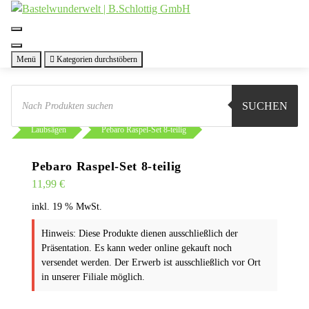
Zum
Inhalt
springen
Menü
Kategorien durchstöbern
Products
search
SUCHEN
Sie sind hier:
Shop
Werkstatt
Werkzeug
Laubsägen
Pebaro Raspel-Set 8-teilig
Pebaro Raspel-Set 8-teilig
11,99
€
inkl. 19 % MwSt.
Hinweis: Diese Produkte dienen ausschließlich der
Präsentation. Es kann weder online gekauft noch
versendet werden. Der Erwerb ist ausschließlich vor Ort
in unserer Filiale möglich.