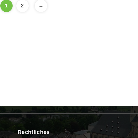
1
2
→
Rechtliches