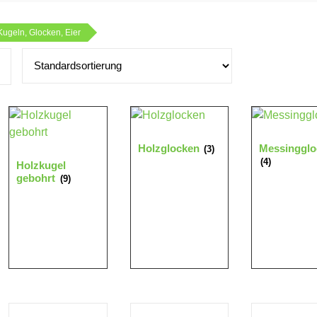
Kugeln, Glocken, Eier
Holzglocken
Messingglo
(3)
(4)
Holzkugel
gebohrt
(9)