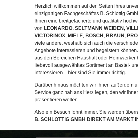
Herzlich willkommen auf den Seiten Ihres unv
einzigartigen Fachgeschäftes B. Schlottig Gmb
Ihnen eine breitgefächerte und qualitativ hochw
von
LEONARDO, SELTMANN WEIDEN, VILL
VICTORINOX, MIELE, BOSCH, BRAUN, P
viele andere, weshalb sich auch die verschied
Angebote interessieren und begeistern können
aus den Bereichen Haushalt oder Heimwerker be
liebevoll ausgewähltes Sortiment an Bastel- u
interessieren – hier sind Sie immer richtig.
Darüber hinaus möchten wir Ihnen außerdem u
Service ganz nah ans Herz legen, den wir Ihnen
präsentieren wollen.
Also ein Besuch lohnt immer, Sie werden über
B. SCHLOTTIG GMBH DIREKT AM MARKT 