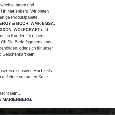
erwechselbaren und
H in Marienberg. Wir bieten
ertige Produktpalette
EROY & BOCH, WMF, EMSA,
ROXXON, WOLFCRAFT
und
ensten Kunden für unsere
. Ob Sie Bedarfsgegenstände
nötigen, oder sich für unser
nd Geschenkartikeln
nseren exklusiven Hochzeits-
 auf einer separaten Seite
rascht sein…
IN MARIENBERG.