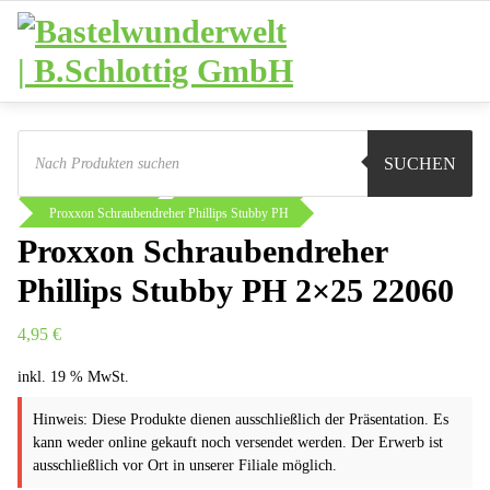
Zum
Inhalt
springen
Products
search
Sie sind hier:
Shop
Werkstatt
SUCHEN
Proxxon Industrial
Schraubendreher
Proxxon Schraubendreher Phillips Stubby PH
Proxxon Schraubendreher
Phillips Stubby PH 2×25 22060
4,95
€
inkl. 19 % MwSt.
Hinweis: Diese Produkte dienen ausschließlich der Präsentation. Es
kann weder online gekauft noch versendet werden. Der Erwerb ist
ausschließlich vor Ort in unserer Filiale möglich.