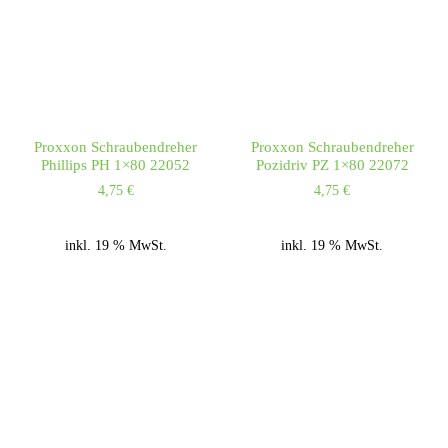
Proxxon Schraubendreher
Proxxon Schraubendreher
Phillips PH 1×80 22052
Pozidriv PZ 1×80 22072
4,75
€
4,75
€
inkl. 19 % MwSt.
inkl. 19 % MwSt.