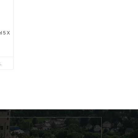
l 5 X
.