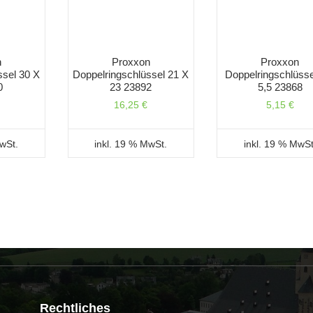
n
Proxxon
Proxxon
ssel 30 X
Doppelringschlüssel 21 X
Doppelringschlüsse
0
23 23892
5,5 23868
16,25
€
5,15
€
MwSt.
inkl. 19 % MwSt.
inkl. 19 % MwSt
Rechtliches