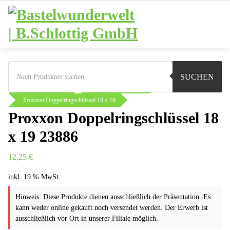
Zum
Inhalt
springen
Products
search
Sie sind hier:
Shop
Werkstatt
SUCHEN
Proxxon Industrial
Doppelringschlüssel
Proxxon Doppelringschlüssel 18 x 19
Proxxon Doppelringschlüssel 18
x 19 23886
12,25
€
inkl. 19 % MwSt.
Hinweis: Diese Produkte dienen ausschließlich der Präsentation. Es
kann weder online gekauft noch versendet werden. Der Erwerb ist
ausschließlich vor Ort in unserer Filiale möglich.