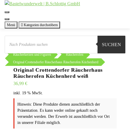
Zum
Inhalt
springen
Menü
Kategorien durchstöbern
Products
search
SUCHEN
Sie sind hier:
Shop
Weihnachten
Räucherkerzen und Figuren
Räucherofen
Original Crottendorfer Räucherhaus Räucherofen Küchenherd
Original Crottendorfer Räucherhaus
Räucherofen Küchenherd weiß
36,99
€
inkl. 19 % MwSt.
Hinweis: Diese Produkte dienen ausschließlich der
Präsentation. Es kann weder online gekauft noch
versendet werden. Der Erwerb ist ausschließlich vor Ort
in unserer Filiale möglich.