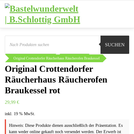
Zum
Inhalt
springen
Products
search
Sie sind hier:
Shop
Weihnachten
SUCHEN
Räucherkerzen und Figuren
Räucherofen
Original Crottendorfer Räucherhaus Räucherofen Braukessel
Original Crottendorfer
Räucherhaus Räucherofen
Braukessel rot
29,99
€
inkl. 19 % MwSt.
Hinweis: Diese Produkte dienen ausschließlich der Präsentation. Es
kann weder online gekauft noch versendet werden. Der Erwerb ist