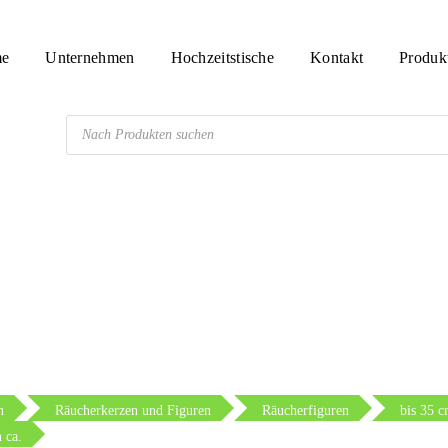
e
Unternehmen
Hochzeitstische
Kontakt
Produk
Products
search
n
Räucherkerzen und Figuren
Räucherfiguren
bis 35 
 ca.