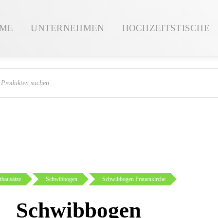
ME
UNTERNEHMEN
HOCHZEITSTISCHE
ts
tbausätze
Schwibbogen
Schwibbogen Frauenkirche
Schwibbogen