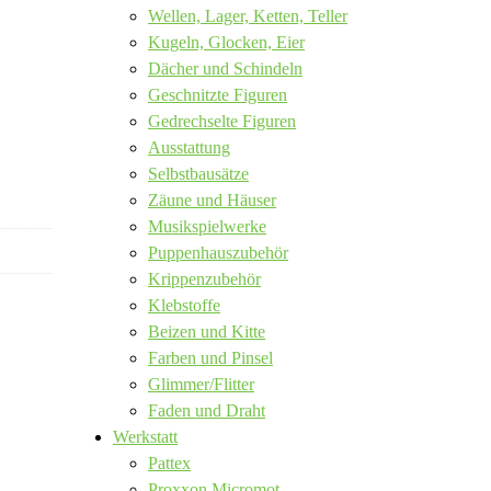
Wellen, Lager, Ketten, Teller
Kugeln, Glocken, Eier
Dächer und Schindeln
Geschnitzte Figuren
Gedrechselte Figuren
Ausstattung
Selbstbausätze
Zäune und Häuser
Musikspielwerke
Puppenhauszubehör
Krippenzubehör
Klebstoffe
Beizen und Kitte
Farben und Pinsel
Glimmer/Flitter
Faden und Draht
Werkstatt
Pattex
Proxxon Micromot