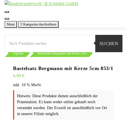
Zum
Inhalt
springen
Menü
Kategorien durchstöbern
Products
search
SUCHEN
Sie sind hier:
Shop
Basteln
Selbstbausätze
Figuren
Bastelsatz Bergmann mit Kerze 5cm
Bastelsatz Bergmann mit Kerze 5cm 853/1
6,99
€
inkl. 19 % MwSt.
Hinweis: Diese Produkte dienen ausschließlich der
Präsentation. Es kann weder online gekauft noch
versendet werden. Der Erwerb ist ausschließlich vor Ort
in unserer Filiale möglich.