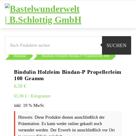
Zum
Inhalt
springen
Products
search
SUCHEN
Sie sind hier:
Shop
Basteln
Klebstoffe
Bindulin
Bindulin Holzleim Bindan-P Propellerleim 100
Bindulin Holzleim Bindan-P Propellerleim
100 Gramm
6,59
€
65,90
€
/
Kilogramm
inkl. 19 % MwSt.
Hinweis: Diese Produkte dienen ausschließlich der
Präsentation. Es kann weder online gekauft noch
versendet werden. Der Erwerb ist ausschließlich vor Ort