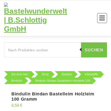
Zum
Inhalt
springen
Products
search
SUCHEN
Sie sind hier:
Shop
Basteln
Klebstoffe
Bindulin
Bindulin Bindan Bastelleim Holzleim 100
Bindulin Bindan Bastelleim Holzleim
100 Gramm
6,59
€