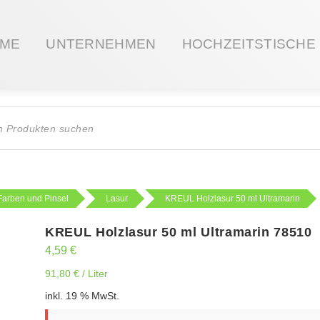
ME
UNTERNEHMEN
HOCHZEITSTISCHE
ts
Farben und Pinsel
Lasur
KREUL Holzlasur 50 ml Ultramarin
KREUL Holzlasur 50 ml Ultramarin 78510
4,59
€
91,80
€
/
Liter
inkl. 19 % MwSt.