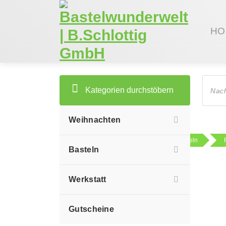
Zum
Inhalt
springen
HO
Produc
search
Kategorien durchstöbern
Weihnachten
Sie sind hier:
Shop
Basteln
Basteln
Werkstatt
Gutscheine