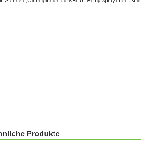
und Sprühen (Wir empfehlen die KREUL Pump Spray Leerflasch
hnliche Produkte