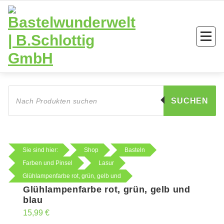
Zum
Inhalt
springen
Products
search
SUCHEN
Sie sind hier:
Shop
Basteln
Farben und Pinsel
Lasur
Glühlampenfarbe rot, grün, gelb und
Glühlampenfarbe rot, grün, gelb und
blau
15,99
€