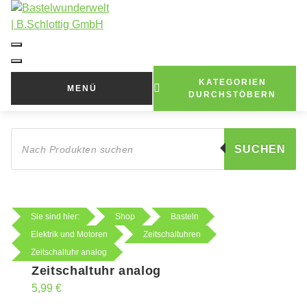
Zum
Inhalt
springen
KATEGORIEN
MENÜ
DURCHSTÖBERN
Products
search
SUCHEN
Sie sind hier:
Shop
Basteln
Elektrik und Motoren
Zeitschaltuhren
Zeitschaltuhr analog
Zeitschaltuhr analog
5,99
€