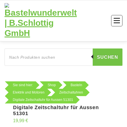
Zum
Inhalt
springen
Products
search
SUCHEN
Sie sind hier:
Shop
Basteln
Elektrik und Motoren
Zeitschaltuhren
Digitale Zeitschaltuhr für Aussen 51301
Digitale Zeitschaltuhr für Aussen
51301
19,99
€