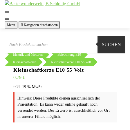
Zum
Inhalt
springen
Menü
Kategorien durchstöbern
Products
search
SUCHEN
Sie sind hier:
Shop
Basteln
Elektrik und Motoren
Beleuchtung E10
Kleinschaftkerze
Kleinschaftkerze E10 55 Volt
Kleinschaftkerze E10 55 Volt
0,79
€
inkl. 19 % MwSt.
Hinweis: Diese Produkte dienen ausschließlich der
Präsentation. Es kann weder online gekauft noch
versendet werden. Der Erwerb ist ausschließlich vor Ort
in unserer Filiale möglich.