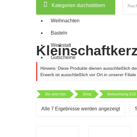
search
Kategorien durchstöbern
Weihnachten
Basteln
Werkstatt
Kleinschaftker
Gutscheine
Hinweis: Diese Produkte dienen ausschließlich de
Erwerb ist ausschließlich vor Ort in unserer Filiale
Sie sind hier:
Shop
Beleuchtung E10
Alle 7 Ergebnisse werden angezeigt