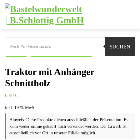
Zum
Inhalt
springen
Products
search
Sie sind hier:
Shop
Basteln
Ausstattung
SUCHEN
Autos
Traktor mit Anhänger Schnittholz
Traktor mit Anhänger
Schnittholz
6,99
€
inkl. 19 % MwSt.
Hinweis: Diese Produkte dienen ausschließlich der Präsentation. Es
kann weder online gekauft noch versendet werden. Der Erwerb ist
ausschließlich vor Ort in unserer Filiale möglich.