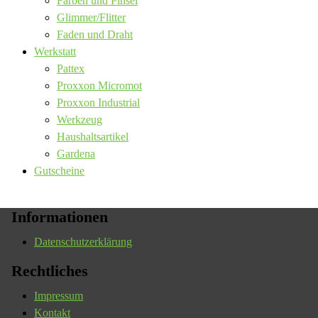
Farben und Pinsel
Glimmer/Flitter
Faden und Draht
Werkstatt
Pattex
Proxxon Micromot
Proxxon Industrial
Werkzeug
Haushaltsartikel
Gardena
Gutscheine
Informationen
Datenschutzerklärung
Rechtliches
Impressum
Kontakt