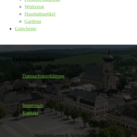
Werkzeug
Haushaltsartikel
Gardena
Gutscheine
Informationen
Datenschutzerklärung
Rechtliches
Impressum
Kontakt
Haushaltwaren B. Schlottig GmbH