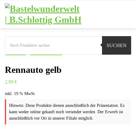
Zum
Inhalt
springen
Products
search
Sie sind hier:
Shop
Basteln
Ausstattung
SUCHEN
Autos
Rennauto gelb
Rennauto gelb
2,99
€
inkl. 19 % MwSt.
Hinweis: Diese Produkte dienen ausschließlich der Präsentation. Es
kann weder online gekauft noch versendet werden. Der Erwerb ist
ausschließlich vor Ort in unserer Filiale möglich.