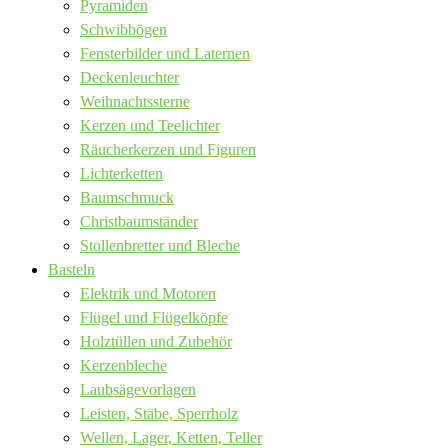
Pyramiden
Schwibbögen
Fensterbilder und Laternen
Deckenleuchter
Weihnachtssterne
Kerzen und Teelichter
Räucherkerzen und Figuren
Lichterketten
Baumschmuck
Christbaumständer
Stollenbretter und Bleche
Basteln
Elektrik und Motoren
Flügel und Flügelköpfe
Holztüllen und Zubehör
Kerzenbleche
Laubsägevorlagen
Leisten, Stäbe, Sperrholz
Wellen, Lager, Ketten, Teller