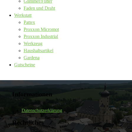
Glimmer/Flitter
Faden und Draht
Werkstatt
Pattex
Proxxon Micromot
Proxxon Industrial
Werkzeug
Haushaltsartikel
Gardena
Gutscheine
Informationen
Datenschutzerklärung
Rechtliches