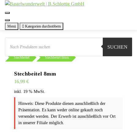
Zum
Inhalt
springen
Menü
Kategorien durchstöbern
Products
search
SUCHEN
Sie sind hier:
Shop
Werkstatt
Werkzeug
Stechbeitel
Stechbeitel 8mm
Stechbeitel 8mm
16,99
€
inkl. 19 % MwSt.
Hinweis: Diese Produkte dienen ausschließlich der
Präsentation. Es kann weder online gekauft noch
versendet werden. Der Erwerb ist ausschließlich vor Ort
in unserer Filiale möglich.