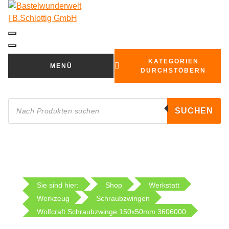
Zum
Inhalt
springen
KATEGORIEN
MENÜ
DURCHSTÖBERN
Products
search
SUCHEN
Sie sind hier:
Shop
Werkstatt
Werkzeug
Schraubzwingen
Wolfcraft Schraubzwinge 150x50mm 3606000