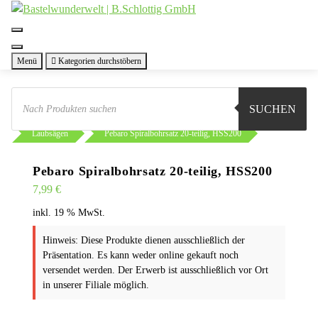
Zum
Inhalt
springen
Menü
Kategorien durchstöbern
Products
search
SUCHEN
Sie sind hier:
Shop
Werkstatt
Werkzeug
Laubsägen
Pebaro Spiralbohrsatz 20-teilig, HSS200
Pebaro Spiralbohrsatz 20-teilig, HSS200
7,99
€
inkl. 19 % MwSt.
Hinweis: Diese Produkte dienen ausschließlich der
Präsentation. Es kann weder online gekauft noch
versendet werden. Der Erwerb ist ausschließlich vor Ort
in unserer Filiale möglich.