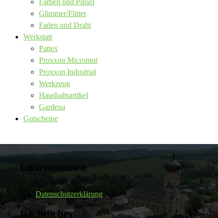
Farben und Pinsel
Glimmer/Flitter
Faden und Draht
Werkstatt
Pattex
Proxxon Micromot
Proxxon Industrial
Werkzeug
Haushaltsartikel
Gardena
Gutscheine
Informationen
Datenschutzerklärung
Rechtliches