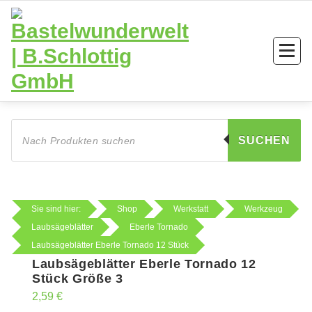
Zum
Inhalt
springen
Products
search
SUCHEN
Sie sind hier:
Shop
Werkstatt
Werkzeug
Laubsägeblätter
Eberle Tornado
Laubsägeblätter Eberle Tornado 12 Stück
Laubsägeblätter Eberle Tornado 12
Stück Größe 3
2,59
€