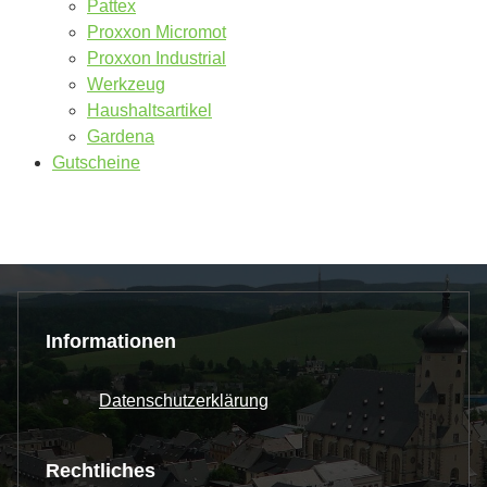
Pattex
Proxxon Micromot
Proxxon Industrial
Werkzeug
Haushaltsartikel
Gardena
Gutscheine
Informationen
Datenschutzerklärung
Rechtliches