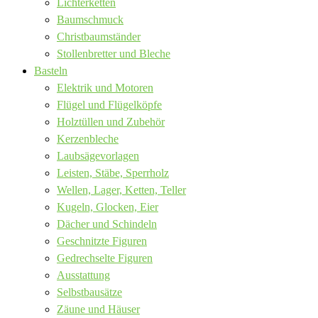
Lichterketten
Baumschmuck
Christbaumständer
Stollenbretter und Bleche
Basteln
Elektrik und Motoren
Flügel und Flügelköpfe
Holztüllen und Zubehör
Kerzenbleche
Laubsägevorlagen
Leisten, Stäbe, Sperrholz
Wellen, Lager, Ketten, Teller
Kugeln, Glocken, Eier
Dächer und Schindeln
Geschnitzte Figuren
Gedrechselte Figuren
Ausstattung
Selbstbausätze
Zäune und Häuser