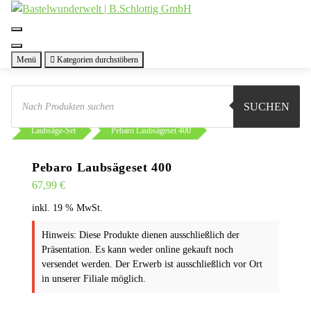
Zum
Inhalt
springen
Menü
Kategorien durchstöbern
Products
search
SUCHEN
Sie sind hier:
Shop
Werkstatt
Werkzeug
Laubsäge-Set
Pebaro Laubsägeset 400
Pebaro Laubsägeset 400
67,99
€
inkl. 19 % MwSt.
Hinweis: Diese Produkte dienen ausschließlich der
Präsentation. Es kann weder online gekauft noch
versendet werden. Der Erwerb ist ausschließlich vor Ort
in unserer Filiale möglich.