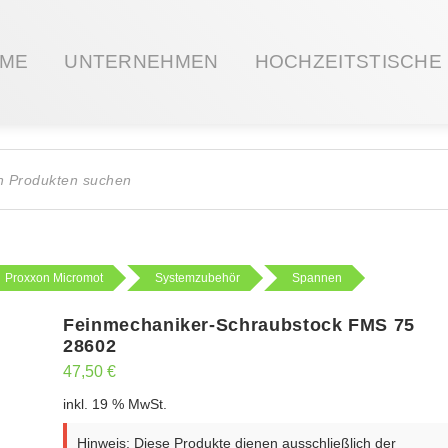
ME
UNTERNEHMEN
HOCHZEITSTISCHE
ts
Proxxon Micromot
Systemzubehör
Spannen
Feinmechaniker-Schraubstock FMS 75
28602
47,50
€
inkl. 19 % MwSt.
Hinweis: Diese Produkte dienen ausschließlich der