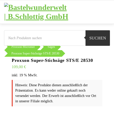
Zum
Inhalt
springen
Products
search
SUCHEN
Sie sind hier:
Shop
Werkstatt
Proxxon Micromot
Sägen
Proxxon Super-Stichsäge STS/E 28530
Proxxon Super-Stichsäge STS/E 28530
109,00
€
inkl. 19 % MwSt.
Hinweis: Diese Produkte dienen ausschließlich der
Präsentation. Es kann weder online gekauft noch
versendet werden. Der Erwerb ist ausschließlich vor Ort
in unserer Filiale möglich.