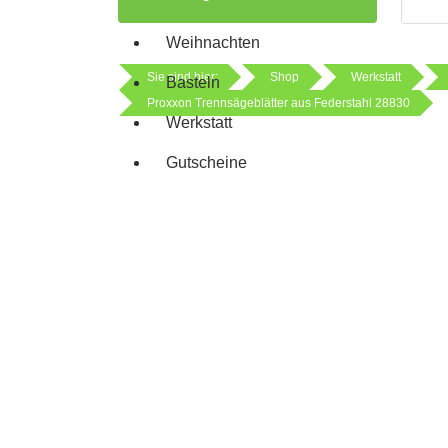
Weihnachten
Sie sind hier:
Shop
Werkstatt
Basteln
Proxxon Trennsägeblätter aus Federstahl 28830
Werkstatt
Gutscheine