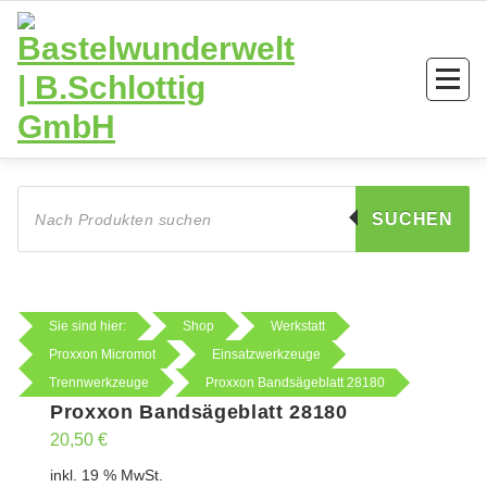
Zum
Inhalt
springen
Products
search
SUCHEN
Sie sind hier:
Shop
Werkstatt
Proxxon Micromot
Einsatzwerkzeuge
Trennwerkzeuge
Proxxon Bandsägeblatt 28180
Proxxon Bandsägeblatt 28180
20,50
€
inkl. 19 % MwSt.