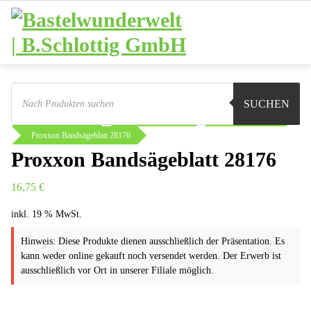
Zum
Inhalt
springen
Products
search
Sie sind hier:
Shop
Werkstatt
SUCHEN
Proxxon Micromot
Einsatzwerkzeuge
Trennwerkzeuge
Proxxon Bandsägeblatt 28176
Proxxon Bandsägeblatt 28176
16,75
€
inkl. 19 % MwSt.
Hinweis: Diese Produkte dienen ausschließlich der Präsentation. Es
kann weder online gekauft noch versendet werden. Der Erwerb ist
ausschließlich vor Ort in unserer Filiale möglich.