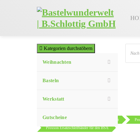
Zum
Inhalt
HO
springen
Produc
Kategorien durchstöbern
search
Weihnachten
Basteln
Werkstatt
Gutscheine
Sie sind hier:
Shop
Werkstatt
Pr
Proxxon Ersatzschleifbänder für den BS/E