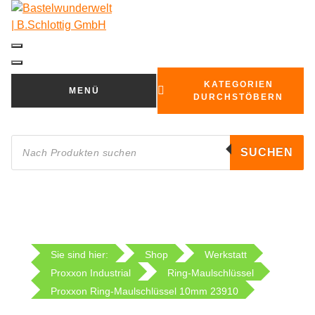
Zum
Inhalt
springen
KATEGORIEN
MENÜ
DURCHSTÖBERN
Products
search
SUCHEN
Sie sind hier:
Shop
Werkstatt
Proxxon Industrial
Ring-Maulschlüssel
Proxxon Ring-Maulschlüssel 10mm 23910