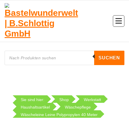
Zum
Inhalt
springen
Products
search
SUCHEN
Sie sind hier:
Shop
Werkstatt
Haushaltsartikel
Wäschepflege
Wäscheleine Leine Polypropylen 40 Meter