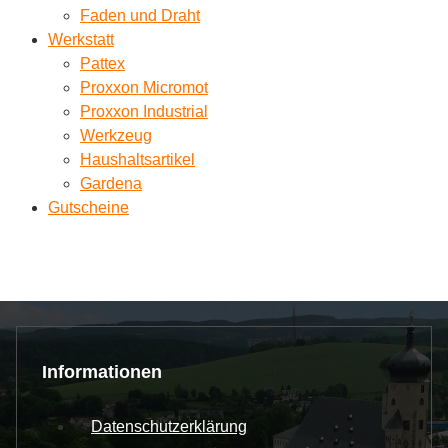
Faden und Draht
Werkstatt
Pattex
Proxxon Micromot
Proxxon Industrial
Werkzeug
Haushaltsartikel
Gardena
Gutscheine
Informationen
Datenschutzerklärung