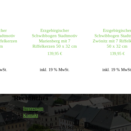
cher
Erzgebirgischer
Erzgebirgische
adtmotiv
Schwibbogen Stadtmotiv
Schwibbogen Stadt
ffelkerzen
Marienberg mit 7
Zwönitz mit 7 Riffel
cm
Riffelkerzen 50 x 32 cm
50 x 32 cm
139,95
€
139,95
€
wSt.
inkl. 19 % MwSt.
inkl. 19 % MwSt
Rechtliches
Impressum
Kontakt
Haushaltwaren B. Schlottig GmbH