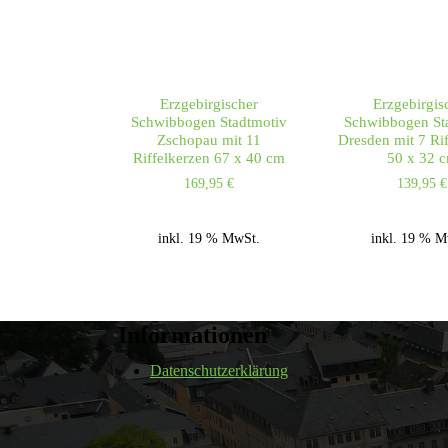
Erzgebirgischer
Erzgebirgis
Schwibbogen Stadtmotiv
Schwibbogen St
Zschopau mit 11
Dresden mit 7 Ri
Riffelkerzen 67 x 40 cm
50 x 32 
169,95
€
139,95
€
inkl. 19 % MwSt.
inkl. 19 % M
Informationen
Datenschutzerklärung