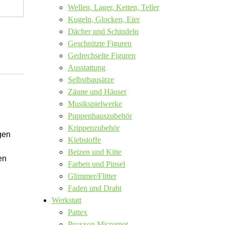
Wellen, Lager, Ketten, Teller
Kugeln, Glocken, Eier
Dächer und Schindeln
Geschnitzte Figuren
Gedrechselte Figuren
Ausstattung
Selbstbausätze
Zäune und Häuser
Musikspielwerke
Puppenhauszubehör
Krippenzubehör
gen
Klebstoffe
Beizen und Kitte
en
Farben und Pinsel
Glimmer/Flitter
,
Faden und Draht
Werkstatt
Pattex
Proxxon Micromot