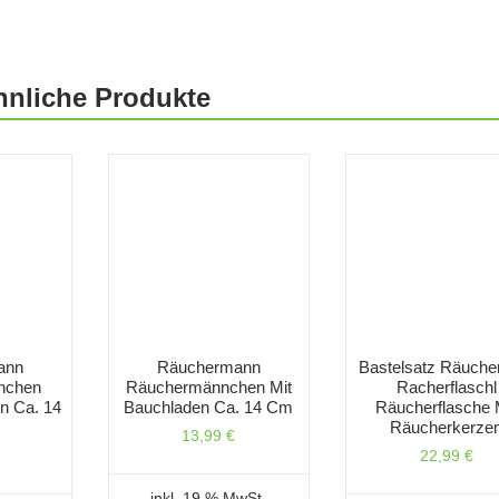
hnliche Produkte
ann
Räuchermann
Bastelsatz Räucher
nchen
Räuchermännchen Mit
Racherflaschl
n Ca. 14
Bauchladen Ca. 14 Cm
Räucherflasche 
Räucherkerze
13,99
€
22,99
€
inkl. 19 % MwSt.