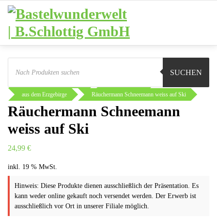
Zum
Inhalt
springen
Products
search
Sie sind hier:
Shop
Weihnachten
SUCHEN
Räucherkerzen und Figuren
Räucherfiguren
aus dem Erzgebirge
Räuchermann Schneemann weiss auf Ski
Räuchermann Schneemann
weiss auf Ski
24,99
€
inkl. 19 % MwSt.
Hinweis: Diese Produkte dienen ausschließlich der Präsentation. Es
kann weder online gekauft noch versendet werden. Der Erwerb ist
ausschließlich vor Ort in unserer Filiale möglich.