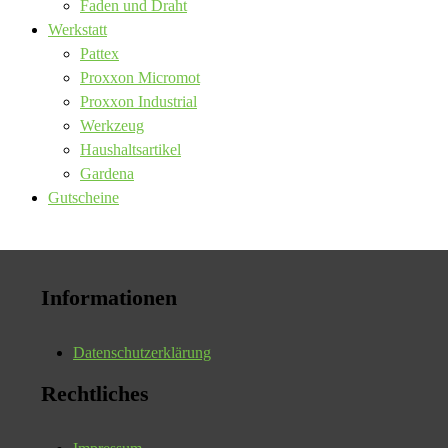
Faden und Draht
Werkstatt
Pattex
Proxxon Micromot
Proxxon Industrial
Werkzeug
Haushaltsartikel
Gardena
Gutscheine
Informationen
Datenschutzerklärung
Rechtliches