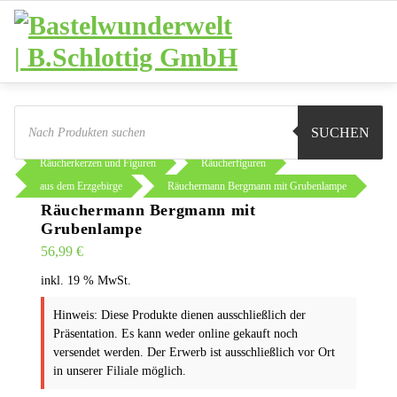
Zum
Inhalt
springen
Products
search
SUCHEN
Sie sind hier:
Shop
Weihnachten
Räucherkerzen und Figuren
Räucherfiguren
aus dem Erzgebirge
Räuchermann Bergmann mit Grubenlampe
Räuchermann Bergmann mit
Grubenlampe
56,99
€
inkl. 19 % MwSt.
Hinweis: Diese Produkte dienen ausschließlich der
Präsentation. Es kann weder online gekauft noch
versendet werden. Der Erwerb ist ausschließlich vor Ort
in unserer Filiale möglich.