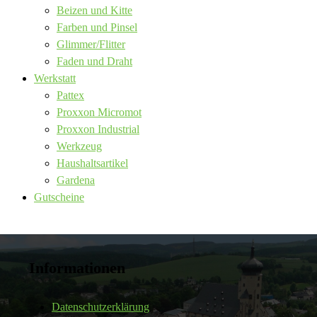
Beizen und Kitte
Farben und Pinsel
Glimmer/Flitter
Faden und Draht
Werkstatt
Pattex
Proxxon Micromot
Proxxon Industrial
Werkzeug
Haushaltsartikel
Gardena
Gutscheine
Informationen
Datenschutzerklärung