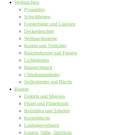
Weihnachten
Pyramiden
Schwibbögen
Fensterbilder und Laternen
Deckenleuchter
Weihnachtssterne
Kerzen und Teelichter
Räucherkerzen und Figuren
Lichterketten
Baumschmuck
Christbaumständer
Stollenbretter und Bleche
Basteln
Elektrik und Motoren
Flügel und Flügelköpfe
Holztüllen und Zubehör
Kerzenbleche
Laubsägevorlagen
Leisten, Stäbe, Sperrholz