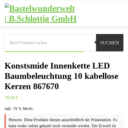
Zum
Inhalt
springen
Products
search
Sie sind hier:
Shop
Weihnachten
Lichterketten
SUCHEN
Konstsmide Innenkette LED Baumbeleuchtung 10
Konstsmide Innenkette LED
Baumbeleuchtung 10 kabellose
Kerzen 867670
39,99
€
inkl. 19 % MwSt.
Hinweis: Diese Produkte dienen ausschließlich der Präsentation. Es
kann weder online gekauft noch versendet werden. Der Erwerb ist