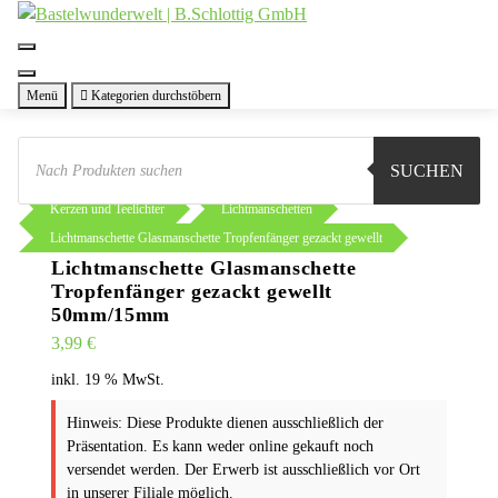
Zum
Inhalt
springen
Menü
Kategorien durchstöbern
Products
search
SUCHEN
Sie sind hier:
Shop
Weihnachten
Kerzen und Teelichter
Lichtmanschetten
Lichtmanschette Glasmanschette Tropfenfänger gezackt gewellt
Lichtmanschette Glasmanschette
Tropfenfänger gezackt gewellt
50mm/15mm
3,99
€
inkl. 19 % MwSt.
Hinweis: Diese Produkte dienen ausschließlich der
Präsentation. Es kann weder online gekauft noch
versendet werden. Der Erwerb ist ausschließlich vor Ort
in unserer Filiale möglich.