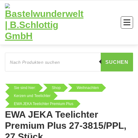
Zum
Inhalt
springen
Products
search
SUCHEN
Sie sind hier:
Shop
Weihnachten
Kerzen und Teelichter
EWA JEKA Teelichter Premium Plus
EWA JEKA Teelichter
Premium Plus 27-3815/PPL,
27 Stück