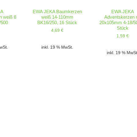
KA
EWA JEKA Baumkerzen
EWA JEKA
n weiß 8
weiß 14-110mm
Adventskerzen r
/500
BK16/250, 16 Stück
20x105mm 4-18/50
Stück
4,69
€
1,59
€
MwSt.
inkl. 19 % MwSt.
inkl. 19 % MwSt