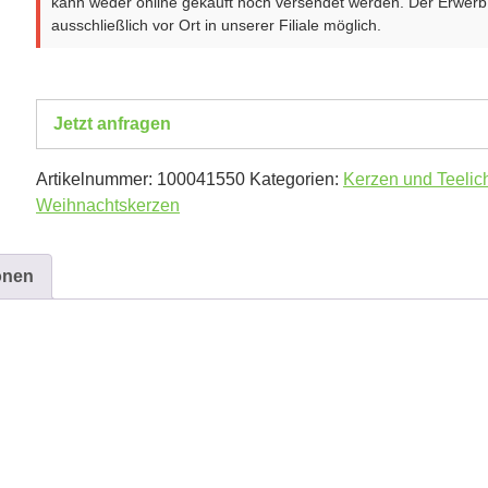
kann weder online gekauft noch versendet werden. Der Erwerb 
ausschließlich vor Ort in unserer Filiale möglich.
Jetzt anfragen
Artikelnummer:
100041550
Kategorien:
Kerzen und Teelich
Weihnachtskerzen
onen