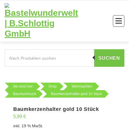
Zum
Inhalt
springen
Products
search
SUCHEN
Sie sind hier:
Shop
Weihnachten
Baumschmuck
Baumkerzenhalter gold 10 Stück
Baumkerzenhalter gold 10 Stück
5,99
€
inkl. 19 % MwSt.