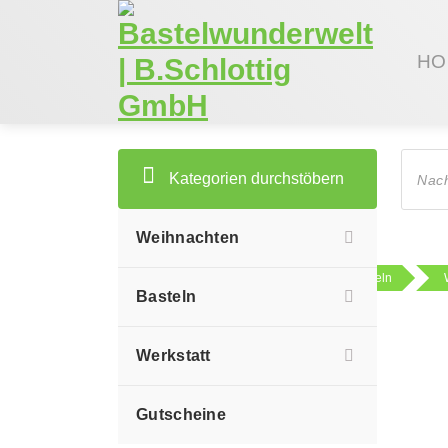
Zum
Inhalt
springen
HO
Produc
search
Kategorien durchstöbern
Weihnachten
Sie sind hier:
Shop
Basteln
Basteln
Werkstatt
Gutscheine