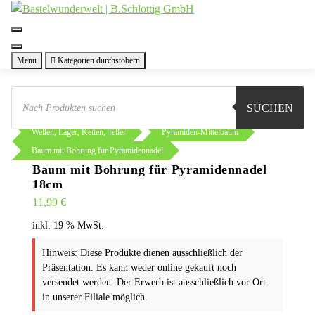
Zum
Inhalt
springen
Menü
Kategorien durchstöbern
Products
search
SUCHEN
Sie sind hier:
Shop
Basteln
Wellen, Lager, Ketten, Teller
Pyramiden-Mittelbaum
Baum mit Bohrung für Pyramidennadel
Baum mit Bohrung für Pyramidennadel
18cm
11,99
€
inkl. 19 % MwSt.
Hinweis: Diese Produkte dienen ausschließlich der
Präsentation. Es kann weder online gekauft noch
versendet werden. Der Erwerb ist ausschließlich vor Ort
in unserer Filiale möglich.