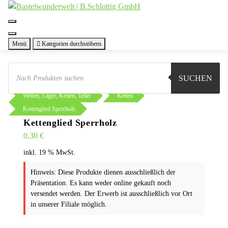
Zum
Inhalt
springen
Menü
Kategorien durchstöbern
Products
search
SUCHEN
Sie sind hier:
Shop
Basteln
Wellen, Lager, Ketten, Teller
Ketten
Kettenglied Sperrholz
Kettenglied Sperrholz
0,30
€
inkl. 19 % MwSt.
Hinweis: Diese Produkte dienen ausschließlich der
Präsentation. Es kann weder online gekauft noch
versendet werden. Der Erwerb ist ausschließlich vor Ort
in unserer Filiale möglich.