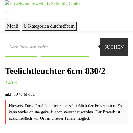
Zum
Inhalt
springen
Menü
Kategorien durchstöbern
Products
search
Sie sind hier:
Shop
Basteln
Selbstbausätze
SUCHEN
Tischschmuck
Teelichtleuchter 6cm 830/2
Teelichtleuchter 6cm 830/2
3,49
€
inkl. 19 % MwSt.
Hinweis: Diese Produkte dienen ausschließlich der Präsentation. Es
kann weder online gekauft noch versendet werden. Der Erwerb ist
ausschließlich vor Ort in unserer Filiale möglich.