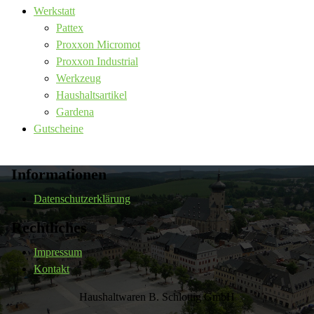
Werkstatt
Pattex
Proxxon Micromot
Proxxon Industrial
Werkzeug
Haushaltsartikel
Gardena
Gutscheine
Informationen
Datenschutzerklärung
Rechtliches
Impressum
Kontakt
Haushaltwaren B. Schlottig GmbH