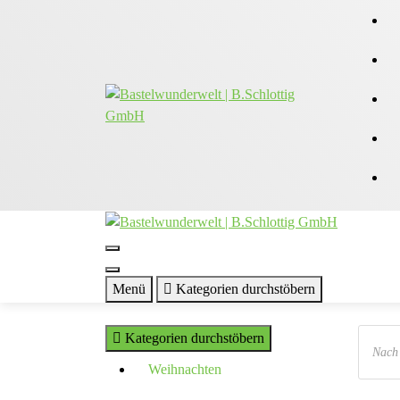
Zum
Inhalt
springen
Menü
Kategorien durchstöbern
Produc
Kategorien durchstöbern
search
Weihnachten