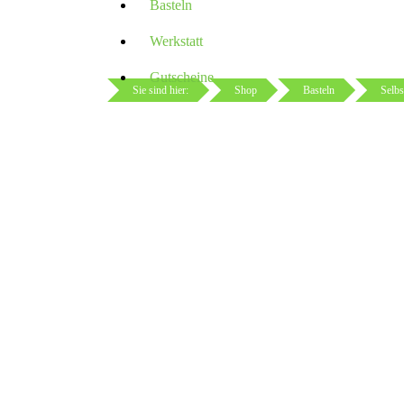
Basteln
Werkstatt
Gutscheine
Sie sind hier:
Shop
Basteln
Selbs