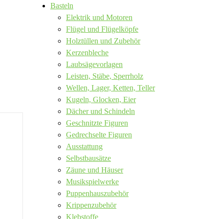
Basteln
Elektrik und Motoren
Flügel und Flügelköpfe
Holztüllen und Zubehör
Kerzenbleche
Laubsägevorlagen
Leisten, Stäbe, Sperrholz
Wellen, Lager, Ketten, Teller
Kugeln, Glocken, Eier
Dächer und Schindeln
Geschnitzte Figuren
Gedrechselte Figuren
Ausstattung
Selbstbausätze
Zäune und Häuser
Musikspielwerke
Puppenhauszubehör
Krippenzubehör
Klebstoffe