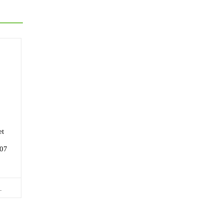
et
07
.