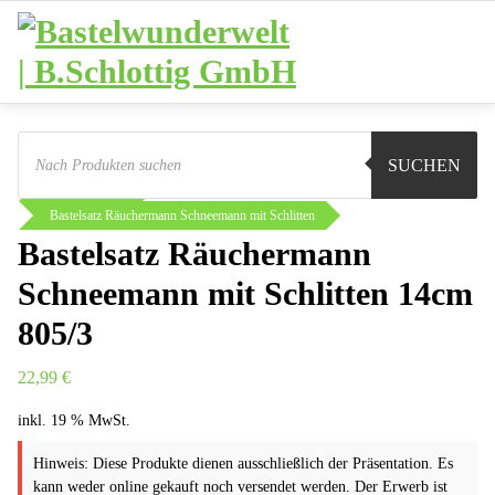
Zum
Inhalt
springen
Products
search
Sie sind hier:
Shop
Basteln
Selbstbausätze
SUCHEN
Räuchermänner
Bastelsatz Räuchermann Schneemann mit Schlitten
Bastelsatz Räuchermann
Schneemann mit Schlitten 14cm
805/3
22,99
€
inkl. 19 % MwSt.
Hinweis: Diese Produkte dienen ausschließlich der Präsentation. Es
kann weder online gekauft noch versendet werden. Der Erwerb ist