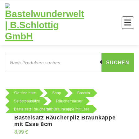
Zum
Inhalt
springen
Products
search
SUCHEN
Sie sind hier:
Shop
Basteln
Selbstbausätze
Räucherhäuser
Bastelsatz Räucherpilz Braunkappe mit Esse
Bastelsatz Räucherpilz Braunkappe
mit Esse 8cm
8,99
€